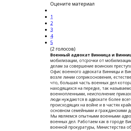
Оцените материал
1
2
3
4
5
(2 голосов)
Военный адвокат Винница и Винни
мобилизации, отсрочки от мобилизаци
делам за совершение воинских преступ
Офис военного адвоката Винницы и Вин
возле линии соприкосновения, естеств
что, большая часть военных дел котор
находящихся на передке, так называемо
военнопленными, неисполнение приказо
люди нуждаются в адвокате более всег
происходящих на войне и в частях кра
основном семейными и гражданскими де
Мы являемся опытными военными адвок
военных дел. Работаем как в городе Ви
военной прокуратуры, Министерства об