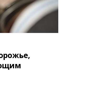
орожье,
ующим