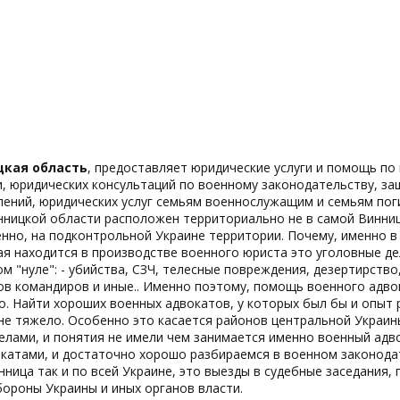
цкая область
, предоставляет юридические услуги и помощь п
и, юридических консультаций по военному законодательству, з
лений, юридических услуг семьям военнослужащим и семьям пог
ницкой области расположен территориально не в самой Виннице
енно, на подконтрольной Украине территории. Почему, именно в
ая находится в производстве военного юриста это уголовные 
м "нуле": - убийства, СЗЧ, телесные повреждения, дезертирств
в командиров и иные.. Именно поэтому, помощь военного адвок
о. Найти хороших военных адвокатов, у которых был бы и опыт
йне тяжело. Особенно это касается районов центральной Украин
лами, и понятия не имели чем занимается именно военный адво
атами, и достаточно хорошо разбираемся в военном законодат
нница так и по всей Украине, это выезды в судебные заседания,
ороны Украины и иных органов власти.