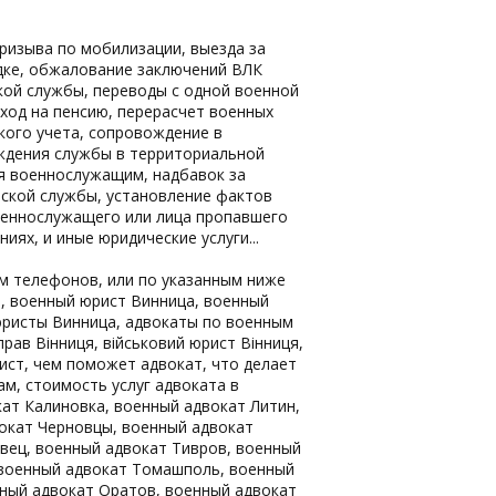
ризыва по мобилизации, выезда за
ядке, обжалование заключений ВЛК
кой службы, переводы с одной военной
ыход на пенсию, перерасчет военных
кого учета, сопровождение в
ождения службы в территориальной
я военнослужащим, надбавок за
нской службы, установление фактов
оеннослужащего или лица пропавшего
ях, и иные юридические услуги...
ам телефонов, или по указанным ниже
а, военный юрист Винница, военный
юристы Винница, адвокаты по военным
рав Вінниця, військовий юрист Вінниця,
ист, чем поможет адвокат, что делает
м, стоимость услуг адвоката в
ат Калиновка, военный адвокат Литин,
окат Черновцы, военный адвокат
вец, военный адвокат Тивров, военный
 военный адвокат Томашполь, военный
нный адвокат Оратов, военный адвокат