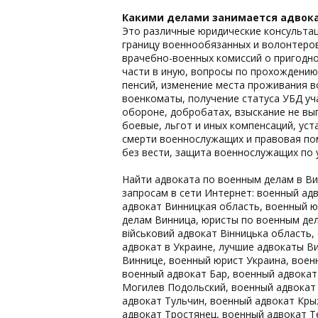
Какими делами занимается адвока
Это различные юридические консультац
границу военнообязанных и волонтеров
врачебно-военных комиссий о пригодн
части в иную, вопросы по прохождению
пенсий, изменение места проживания в
военкоматы, получение статуса УБД у
обороне, добробатах, взыскание не в
боевые, льгот и иных компенсаций, ус
смерти военнослужащих и правовая по
без вести, защита военнослужащих по 
Найти адвоката по военным делам в Ви
запросам в сети Интернет: военный ад
адвокат Винницкая область, военный ю
делам Винница, юристы по военным дела
військовий адвокат Вінницька область
адвокат в Украине, лучшие адвокаты В
Виннице, военный юрист Украина, воен
военный адвокат Бар, военный адвока
Могилев Подольский, военный адвокат
адвокат Тульчин, военный адвокат Кр
адвокат Тростянец, военный адвокат Т