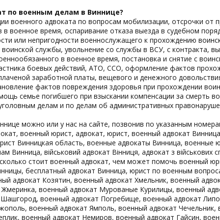
т по военным делам в Виннице?
ии военного адвоката по вопросам мобилизации, отсрочки от п
 в военное время, оспаривание отказа выезда в судебном пор
ости или непригодности военнослужащего к прохождению воинс
 воинской службы, увольнение со службы в ВСУ, с контракта, в
оеннообязанного в военное время, постановка и снятие с воинс
частника боевых действий, АТО, ССО, оформление фактов прох
ыплаченой заработной платы, вещевого и денежного довольстви
тановление фактов повреждения здоровья при прохождении вои
мощь семье погибшего при взыскании компенсации за смерть в
уголовным делам и по делам об административных правонарушени
ннице можно или у нас на сайте, позвонив по указанным номер
вокат, военный юрист, адвокат, юрист, военный адвокат Винниц
рист Винницкая область, военные адвокаты Винница, военные 
м Винница, військовий адвокат Вінниця, адвокат з військових сп
, сколько стоит военный адвокат, чем может помочь военный юр
инницы, бесплатный адвокат Винница, юрист по военным вопроса
ный адвокат Козятин, военный адвокат Хмельник, военный адвок
т Жмеринка, военный адвокат Мурованые Курилицы, военный адв
 Шашгород, военный адвокат Погребище, военный адвокат Липо
ыжополь, военный адвокат Ямполь, военный адвокат Чечельник,
еплик, военный адвокат Немиров, военный адвокат Гайсин, вое