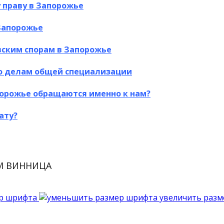
 праву в Запорожье
Запорожье
вским спорам в Запорожье
по делам общей специализации
порожье обращаются именно к нам?
ату?
М ВИННИЦА
р шрифта
увеличить раз